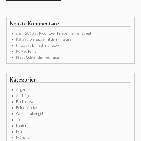
Neuste Kommentare
shark2015
zu
Moon over Friedenheimer Street
Katja
zu
Die Sache mit den Friseuren
Fritzos
zu
Einfach nur wow!
PGA
zu
Paris
Phi
zu
Ode an die Neunziger
Kategorien
Allgemein
Ausflüge
Bechterew
Feine Mucke
Geklaut, aber gut
Job
Laufen
Mac
München