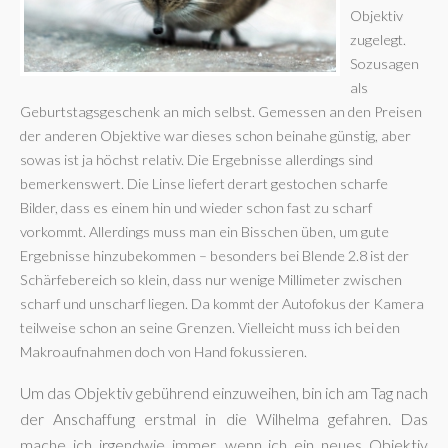
Objektiv
zugelegt.
Sozusagen
als
Geburtstagsgeschenk an mich selbst. Gemessen an den Preisen
der anderen Objektive war dieses schon beinahe günstig, aber
sowas ist ja höchst relativ. Die Ergebnisse allerdings sind
bemerkenswert. Die Linse liefert derart gestochen scharfe
Bilder, dass es einem hin und wieder schon fast zu scharf
vorkommt. Allerdings muss man ein Bisschen üben, um gute
Ergebnisse hinzubekommen – besonders bei Blende 2.8 ist der
Schärfebereich so klein, dass nur wenige Millimeter zwischen
scharf und unscharf liegen. Da kommt der Autofokus der Kamera
teilweise schon an seine Grenzen. Vielleicht muss ich bei den
Makroaufnahmen doch von Hand fokussieren.
Um das Objektiv gebührend einzuweihen, bin ich am Tag nach
der Anschaffung erstmal in die Wilhelma gefahren. Das
mache ich irgendwie immer, wenn ich ein neues Objektiv