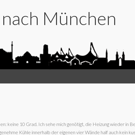
t nach München
n: keine 10 Grad. Ich sehe mich genötigt, die Heizung wieder in Be
enehme Kühle innerhalb der eigenen vier Wände half auch kein kus