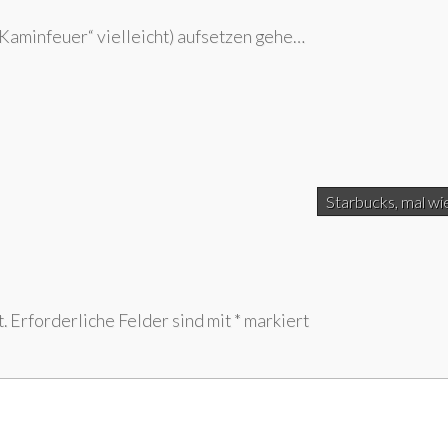
(„Kaminfeuer“ vielleicht) aufsetzen gehe…
Starbucks, mal w
.
Erforderliche Felder sind mit
*
markiert