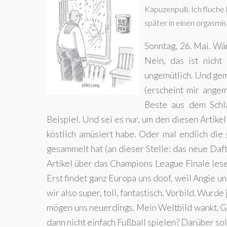
Kapuzenpulli. Ich fluche
später in einen orgasmi
Sonntag, 26. Mai. Wär
Nein, das ist nicht
ungemütlich. Und gem
(erscheint mir angem
Beste aus dem Schl
Beispiel. Und sei es nur, um den diesen Artike
köstlich amüsiert habe. Oder mal endlich die
gesammelt hat (an dieser Stelle: das neue Daf
Artikel über das Champions League Finale lesen
Erst findet ganz Europa uns doof, weil Angie un
wir also super, toll, fantastisch. Vorbild. Wurde
mögen uns neuerdings. Mein Weltbild wankt. Ge
dann nicht einfach Fußball spielen? Darüber so