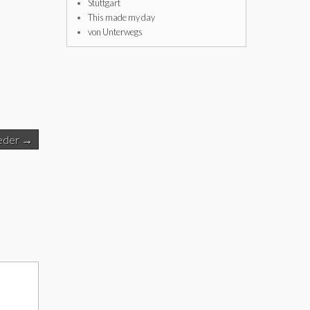
Stuttgart
This made my day
von Unterwegs
ieder →