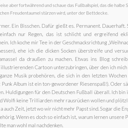
 leise aber fortwährend und schaue das Fußballspiel, das die halbe 
schen Freudentaumel stürzen wird, unter der Bettdecke.
mer. Ein Bisschen. Dafür gießt es. Permanent. Dauerhaft. 
 einfach nur Regen, das ist schlicht und ergreifend ekl
ein. Ich koche mir Tee in der Geschmacksrichtung „Weihna
essen), ehe ich die dicken Socken überstreife und versu
amassel da draußen zu machen. Etwas ins Blog schrei
l illustrierenden Cartoon unterzubringen, über den ich mich
 ganze Musik probehören, die sich in den letzten Wochen 
t Punk Album ist ein ton-gewordener Riesenspaß!). Oder s
. Huldigungen für den Deutschen Fußball überall. Ich bin ir
d Wolfi keine Trilliarden mehr rausrücken wollen und plötzl
 ja auch Zeit, jetzt wo wir nicht mehr Papst sind. Sogar die E
hörig. Wenn es doch so einfach ist, warum lernen unsere P
llte man wohl mal nachdenken.