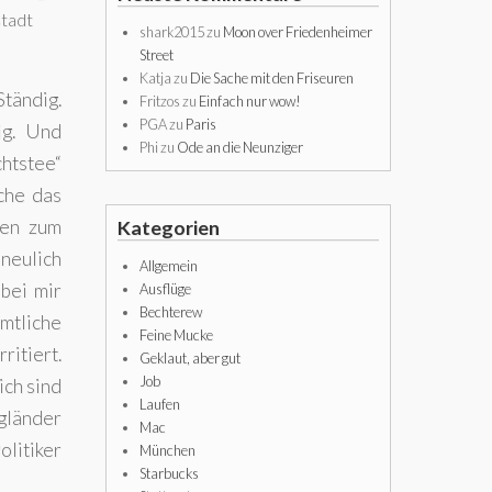
Stadt
shark2015
zu
Moon over Friedenheimer
Street
Katja
zu
Die Sache mit den Friseuren
Ständig.
Fritzos
zu
Einfach nur wow!
PGA
zu
Paris
ig. Und
Phi
zu
Ode an die Neunziger
chtstee“
che das
ben zum
Kategorien
 neulich
Allgemein
bei mir
Ausflüge
Bechterew
ämtliche
Feine Mucke
ritiert.
Geklaut, aber gut
Job
ich sind
Laufen
ngländer
Mac
olitiker
München
Starbucks