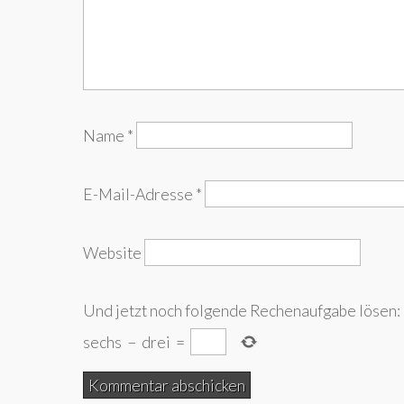
Name
*
E-Mail-Adresse
*
Website
Und jetzt noch folgende Rechenaufgabe lösen:
sechs
−
drei
=