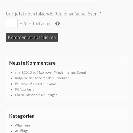
Und jetzt noch folgende Rechenaufgabe lösen:
*
+
9
=
fünfzehn
Neuste Kommentare
shark2015
zu
Moon over Friedenheimer Street
Katja
zu
Die Sache mit den Friseuren
Fritzos
zu
Einfach nur wow!
PGA
zu
Paris
Phi
zu
Ode an die Neunziger
Kategorien
Allgemein
Ausflüge