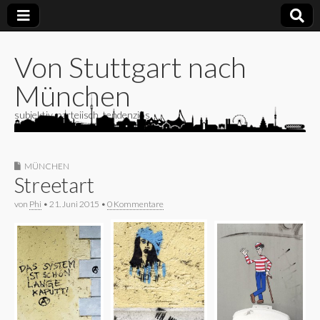
Von Stuttgart nach
München
subjektiv, parteiisch, tendenziös
MÜNCHEN
Streetart
von
Phi
•
21. Juni 2015
•
0 Kommentare