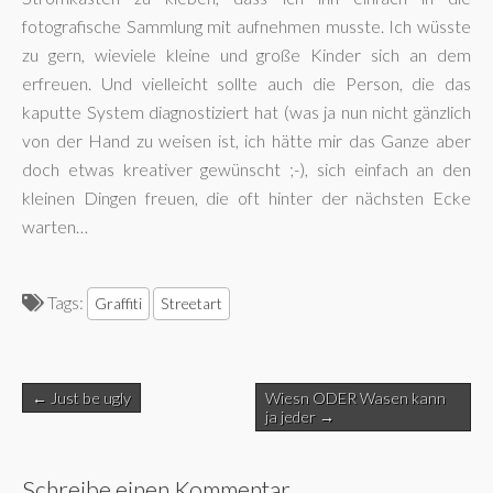
fotografische Sammlung mit aufnehmen musste. Ich wüsste
zu gern, wieviele kleine und große Kinder sich an dem
erfreuen. Und vielleicht sollte auch die Person, die das
kaputte System diagnostiziert hat (was ja nun nicht gänzlich
von der Hand zu weisen ist, ich hätte mir das Ganze aber
doch etwas kreativer gewünscht ;-), sich einfach an den
kleinen Dingen freuen, die oft hinter der nächsten Ecke
warten…
Tags:
Graffiti
Streetart
Post
← Just be ugly
Wiesn ODER Wasen kann
navigation
ja jeder →
Schreibe einen Kommentar