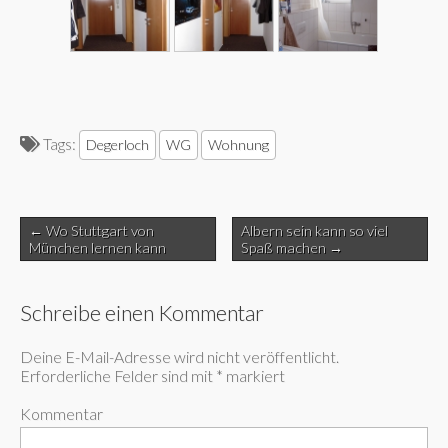
Tags:
Degerloch
WG
Wohnung
Post
← Wo Stuttgart von
Albern sein kann so viel
navigation
München lernen kann
Spaß machen →
Schreibe einen Kommentar
Deine E-Mail-Adresse wird nicht veröffentlicht.
Erforderliche Felder sind mit
*
markiert
Kommentar