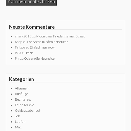
Neuste Kommentare
shark2015
zu
Moon over Friedenheimer Street
Katja
zu
Die Sache mit den Friseuren
Fritzos
zu
Einfach nur wow!
PGA
zu
Paris
Phi
zu
Ode an die Neunziger
Kategorien
Allgemein
Ausflüge
Bechterew
Feine Mucke
Geklaut, aber gut
Job
Laufen
Mac