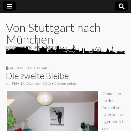
Von Stuttgart nach
München
subjektiv, parteiisch, tendenziös
ALLGEMEIN
,
STUTTGART
Die zweite Bleibe
von
Phi
•
19. Dezember 2012
•
0 Kommentare
Gemessen
an der
Anzahl an
Übernachtu
ngen, die ich
dort